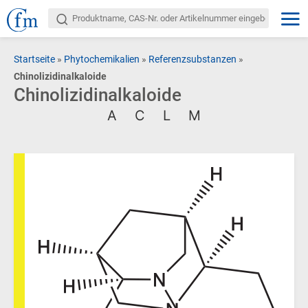
Startseite
»
Phytochemikalien
»
Referenzsubstanzen
»
Chinolizidinalkaloide
Chinolizidinalkaloide
A
C
L
M