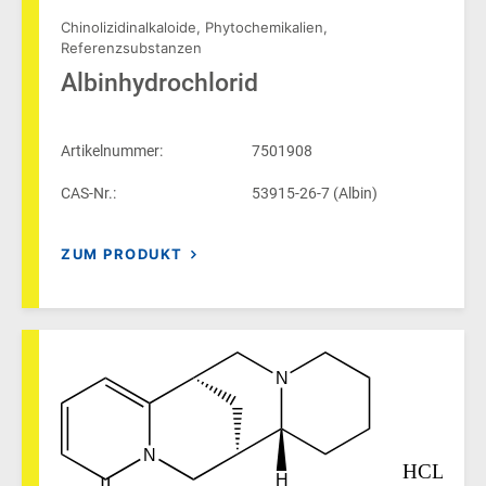
Chinolizidinalkaloide
,
Phytochemikalien
,
Referenzsubstanzen
Albinhydrochlorid
Artikelnummer:
7501908
CAS-Nr.:
53915-26-7 (Albin)
ZUM PRODUKT
N
N
HCL
H