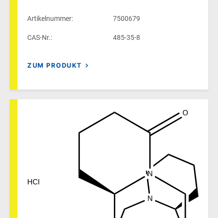
Artikelnummer:
7500679
CAS-Nr.:
485-35-8
ZUM PRODUKT
O
N
HCl
N