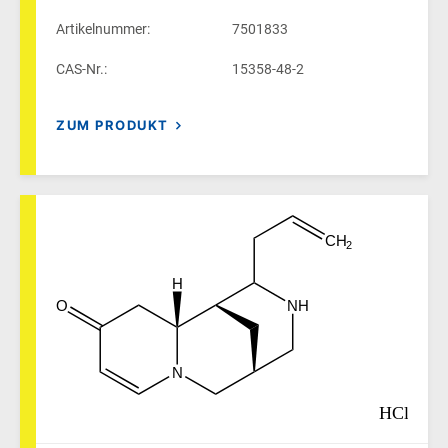
Artikelnummer:
7501833
CAS-Nr.:
15358-48-2
ZUM PRODUKT
CH
2
H
O
NH
N
HCl