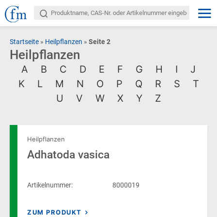
Startseite
»
Heilpflanzen
»
Seite 2
Heilpflanzen
A
B
C
D
E
F
G
H
I
J
K
L
M
N
O
P
Q
R
S
T
U
V
W
X
Y
Z
Heilpflanzen
Adhatoda vasica
Artikelnummer:
8000019
ZUM PRODUKT