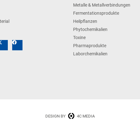
Metalle & Metallverbindungen
Fermentationsprodukte
erial
Heilpflanzen
Phytochemikalien
Toxine
Pharmaprodukte
Laborchemikalien
DESIGN BY
4C MEDIA