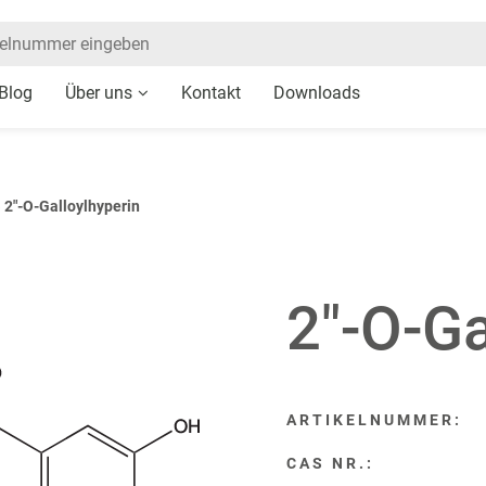
Blog
Über uns
Kontakt
Downloads
»
2″-O-Galloylhyperin
2″-O-Ga
ARTIKELNUMMER:
CAS NR.: