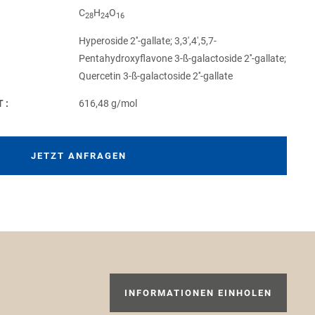
C
H
O
28
24
16
Hyperoside 2''-gallate; 3,3',4',5,7-
Pentahydroxyflavone 3-ß-galactoside 2''-gallate;
Quercetin 3-ß-galactoside 2''-gallate
T:
616,48 g/mol
JETZT ANFRAGEN
INFORMATIONEN EINHOLEN