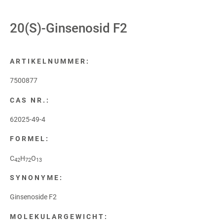
20(S)-Ginsenosid F2
ARTIKELNUMMER:
7500877
CAS NR.:
62025-49-4
FORMEL:
C
H
O
42
72
13
SYNONYME:
Ginsenoside F2
MOLEKULARGEWICHT: