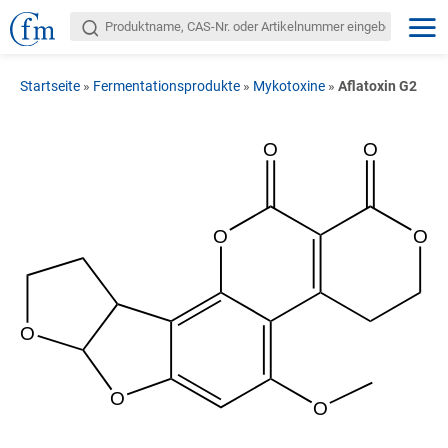
Startseite
»
Fermentationsprodukte
»
Mykotoxine
»
Aflatoxin G2
O
O
O
O
O
O
O