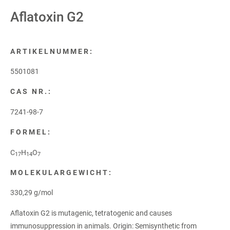
Aflatoxin G2
ARTIKELNUMMER:
5501081
CAS NR.:
7241-98-7
FORMEL:
C
H
O
17
14
7
MOLEKULARGEWICHT:
330,29 g/mol
Aflatoxin G2 is mutagenic, tetratogenic and causes
immunosuppression in animals. Origin: Semisynthetic from