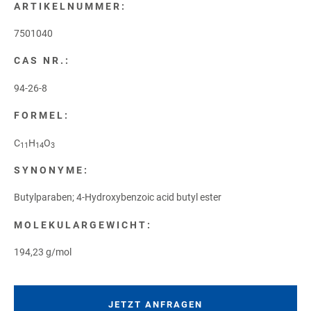
ARTIKELNUMMER:
7501040
CAS NR.:
94-26-8
FORMEL:
C
H
O
11
14
3
SYNONYME:
Butylparaben; 4-Hydroxybenzoic acid butyl ester
MOLEKULARGEWICHT:
194,23 g/mol
JETZT ANFRAGEN