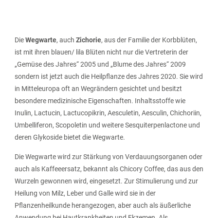
Die
Wegwarte
, auch
Zichorie
, aus der Familie der Korbblüten,
ist mit ihren blauen/ lila Blüten nicht nur die Vertreterin der
„Gemüse des Jahres“ 2005 und „Blume des Jahres“ 2009
sondern ist jetzt auch die Heilpflanze des Jahres 2020. Sie wird
in Mitteleuropa oft an Wegrändern gesichtet und besitzt
besondere medizinische Eigenschaften. Inhaltsstoffe wie
Inulin, Lactucin, Lactucopikrin, Aesculetin, Aesculin, Chichoriin,
Umbelliferon, Scopoletin und weitere Sesquiterpenlactone und
deren Glykoside bietet die Wegwarte.
Die Wegwarte wird zur Stärkung von Verdauungsorganen oder
auch als Kaffeeersatz, bekannt als Chicory Coffee, das aus den
Wurzeln gewonnen wird, eingesetzt. Zur Stimulierung und zur
Heilung von Milz, Leber und Galle wird sie in der
Pflanzenheilkunde herangezogen, aber auch als äußerliche
Anwendung bei Hautkrankheiten und Ekzemen. Als