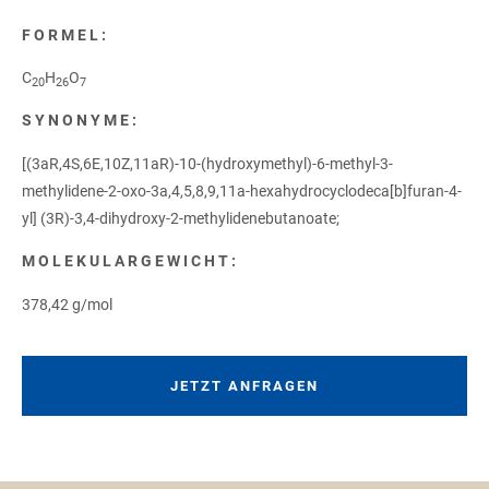
FORMEL:
C
H
O
20
26
7
SYNONYME:
[(3aR,4S,6E,10Z,11aR)-10-(hydroxymethyl)-6-methyl-3-
methylidene-2-oxo-3a,4,5,8,9,11a-hexahydrocyclodeca[b]furan-4-
yl] (3R)-3,4-dihydroxy-2-methylidenebutanoate;
MOLEKULARGEWICHT:
378,42 g/mol
JETZT ANFRAGEN