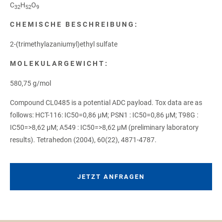
C
H
O
32
52
9
CHEMISCHE BESCHREIBUNG:
2-(trimethylazaniumyl)ethyl sulfate
MOLEKULARGEWICHT:
580,75 g/mol
Compound CL0485 is a potential ADC payload. Tox data are as
follows: HCT-116: IC50=0,86 µM; PSN1 : IC50=0,86 µM; T98G :
IC50=>8,62 µM; A549 : IC50=>8,62 µM (preliminary laboratory
results). Tetrahedon (2004), 60(22), 4871-4787.
JETZT ANFRAGEN