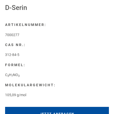
D-Serin
ARTIKELNUMMER:
7000277
CAS NR.:
312-84-5
FORMEL:
C
H
NO
3
7
3
MOLEKULARGEWICHT:
105,09 g/mol
JETZT ANFRAGEN