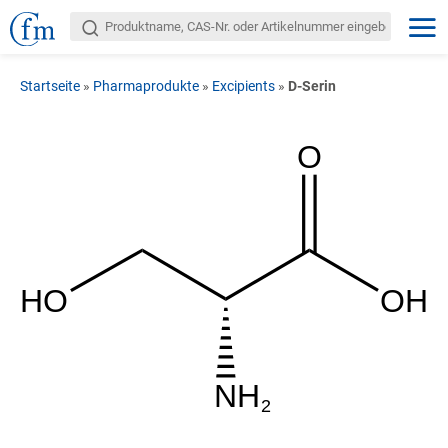
Startseite
»
Pharmaprodukte
»
Excipients
»
D-Serin
O
HO
OH
NH
2