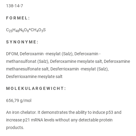
138-14-7
FORMEL:
C
H
N
O
*CH
O
S
25
48
6
8
4
3
SYNONYME:
DFOM, Deferoxamin -mesylat (Salz), Deferoxamin -
methansulfonat (Salz), Deferoxamine mesylate salt, Deferoxamine
methanesulfonate salt, Desferrioxamin -mesylat (Salz),
Desferrioxamine mesylate salt
MOLEKULARGEWICHT:
656,79 g/mol
An iron chelator. It demonstrates the ability to induce p53 and
increase p21 mRNA levels without any detectable protein
products.