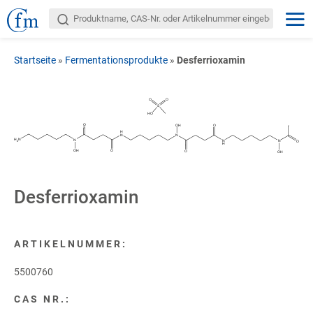
Startseite
»
Fermentationsprodukte
»
Desferrioxamin
O
O
S
HO
O
OH
O
H
N
N
H
N
N
N
N
O
2
H
OH
O
O
OH
Desferrioxamin
ARTIKELNUMMER:
5500760
CAS NR.: