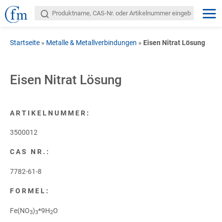
Startseite
»
Metalle & Metallverbindungen
»
Eisen Nitrat Lösung
Eisen Nitrat Lösung
ARTIKELNUMMER:
3500012
CAS NR.:
7782-61-8
FORMEL:
Fe(NO
)
*9H
O
3
3
2