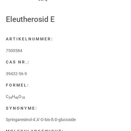
Eleutherosid E
ARTIKELNUMMER:
7500584
CAS NR.:
39432-56-9
FORMEL:
C
H
O
34
46
18
SYNONYME:
Syringaresinol-4',4'-O-bis-ß-D-glucoside