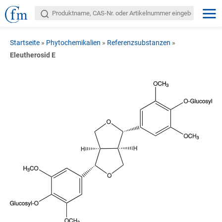
Startseite
»
Phytochemikalien
»
Referenzsubstanzen
»
Eleutherosid E