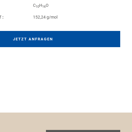
C
H
O
10
16
T:
152,24 g/mol
JETZT ANFRAGEN