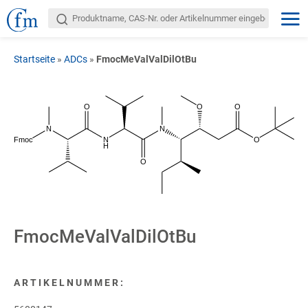
Startseite
»
ADCs
»
FmocMeValValDilOtBu
O
O
O
N
N
Fmoc
N
O
H
O
FmocMeValValDilOtBu
ARTIKELNUMMER: