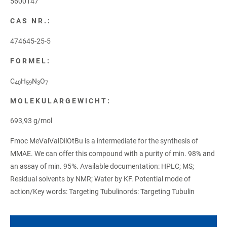
5600147
CAS NR.:
474645-25-5
FORMEL:
C
H
N
O
40
59
3
7
MOLEKULARGEWICHT:
693,93 g/mol
Fmoc MeValValDilOtBu is a intermediate for the synthesis of
MMAE. We can offer this compound with a purity of min. 98% and
an assay of min. 95%. Available documentation: HPLC; MS;
Residual solvents by NMR; Water by KF. Potential mode of
action/Key words: Targeting Tubulinords: Targeting Tubulin