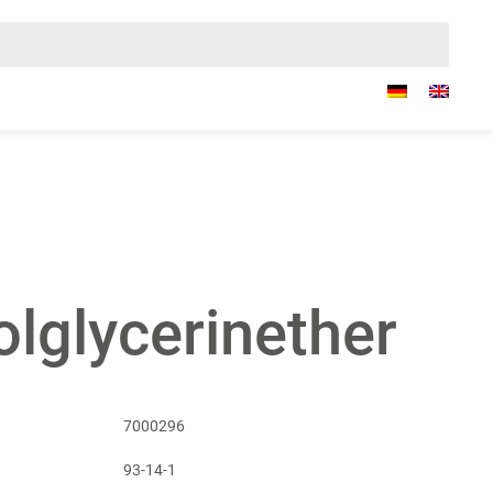
lglycerinether
7000296
93-14-1