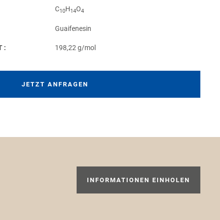
C
H
O
10
14
4
Guaifenesin
T:
198,22 g/mol
JETZT ANFRAGEN
INFORMATIONEN EINHOLEN