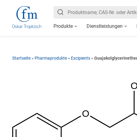
Produkte
Dienstleistungen
Startseite
»
Pharmaprodukte
»
Excipients
»
Guajakolglycerinethe
O