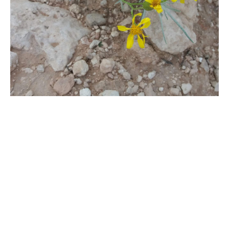
Pyrrolizidinalkaloide
Pyrrolizidinalkaloide haben in den letzten Jahren als
Kontaminanten in Lebensmitteln zunehmend an Bedeutung
gewonnen. Zunächst in Nahrungsmitteln vorhanden und
mittlerweile auch in pflanzlichen Arzneimitteln getestet.
Pyrrolizidinalkaloide sind Sekundärmetaboliten, die von ...