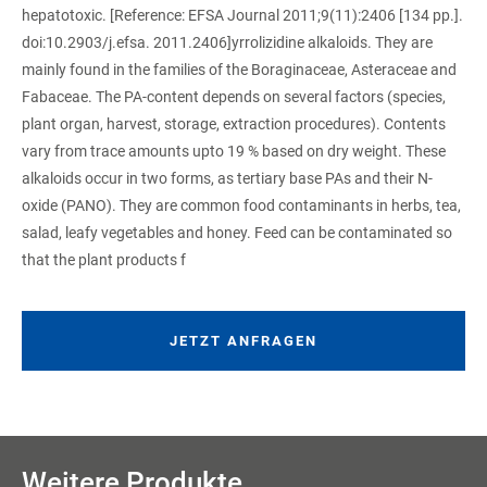
hepatotoxic. [Reference: EFSA Journal 2011;9(11):2406 [134 pp.].
doi:10.2903/j.efsa. 2011.2406]yrrolizidine alkaloids. They are
mainly found in the families of the Boraginaceae, Asteraceae and
Fabaceae. The PA-content depends on several factors (species,
plant organ, harvest, storage, extraction procedures). Contents
vary from trace amounts upto 19 % based on dry weight. These
alkaloids occur in two forms, as tertiary base PAs and their N-
oxide (PANO). They are common food contaminants in herbs, tea,
salad, leafy vegetables and honey. Feed can be contaminated so
that the plant products f
JETZT ANFRAGEN
Weitere Produkte