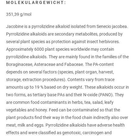
MOLEKULARGEWICHT:
351,39 g/mol
Jacobine is a pyrrolizidine alkaloid isolated from Senecio jacobea.
Pyrrolizidine alkaloids are secondary metabolites, produced by
several plant species as protection against insect herbivores.
Approximately 6000 plant species worldwide may contain
pyrrolizidine alkaloids. They are mainly found in the families of the
Boraginaceae, Asteraceae and Fabaceae. The PA-content
depends on several factors (species, plant organ, harvest,
storage, extraction procedures). Contents vary from trace
amounts up to 19 % based on dry weight. These alkaloids occur in
two forms, as tertiary base PAs and their N-oxide (PANO). They
are common food contaminants in herbs, tea, salad, leafy
vegetables and honey. Feed can be contaminated so that the
plant products find their way in the food chain indirectly also over
meat, milk and eggs. Pyrrolizidine alkaloids have adverse health
effects and were classified as genotoxic, carcinogen and