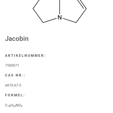
Jacobin
ARTIKELNUMMER:
7500071
CAS NR.:
6870-67-3
FORMEL:
C
H
NO
18
25
6