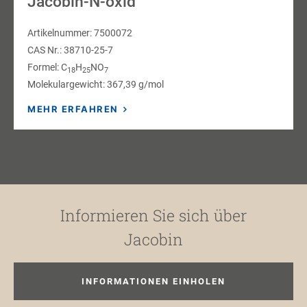
Jacobin-N-oxid
Artikelnummer: 7500072
CAS Nr.: 38710-25-7
Formel: C
H
NO
18
25
7
Molekulargewicht: 367,39 g/mol
MEHR ERFAHREN
Informieren Sie sich über
Jacobin
INFORMATIONEN EINHOLEN