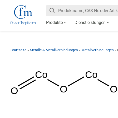
Produkte
Dienstleistungen
Startseite
»
Metalle & Metallverbindungen
»
Metallverbindungen
»
Co
Co
O
O
O