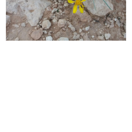
Pyrrolizidinalkaloide
Pyrrolizidinalkaloide haben in den letzten Jahren als
Kontaminanten in Lebensmitteln zunehmend an Bedeutung
gewonnen. Zunächst in Nahrungsmitteln vorhanden und
mittlerweile auch in pflanzlichen Arzneimitteln getestet.
Pyrrolizidinalkaloide sind Sekundärmetaboliten, die von ...
MEHR ERFAHREN