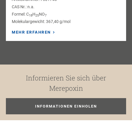
CAS Nr.: n.a.
Formel: C
H
NO
18
25
7
Molekulargewicht: 367,40 g/mol
MEHR ERFAHREN
Informieren Sie sich über
Merepoxin
INFORMATIONEN EINHOLEN