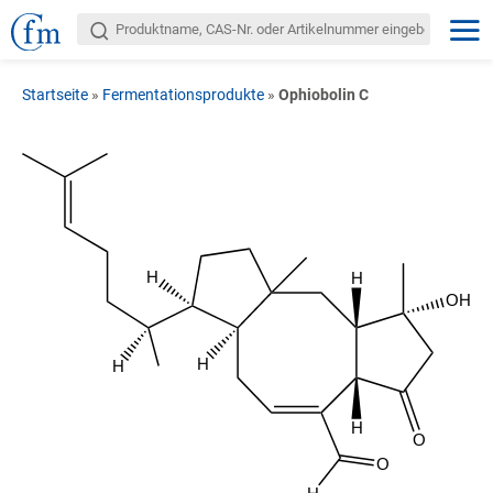
Startseite
»
Fermentationsprodukte
»
Ophiobolin C
H
H
OH
H
H
H
O
O