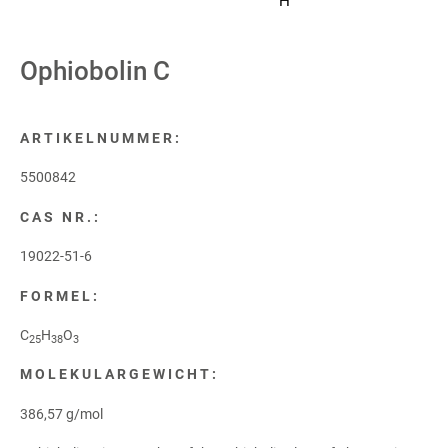
H
Ophiobolin C
ARTIKELNUMMER:
5500842
CAS NR.:
19022-51-6
FORMEL:
C
H
O
25
38
3
MOLEKULARGEWICHT:
386,57 g/mol