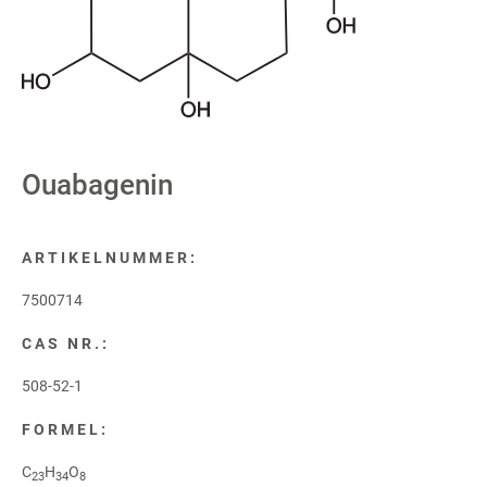
Ouabagenin
ARTIKELNUMMER:
7500714
CAS NR.:
508-52-1
FORMEL:
C
H
O
23
34
8