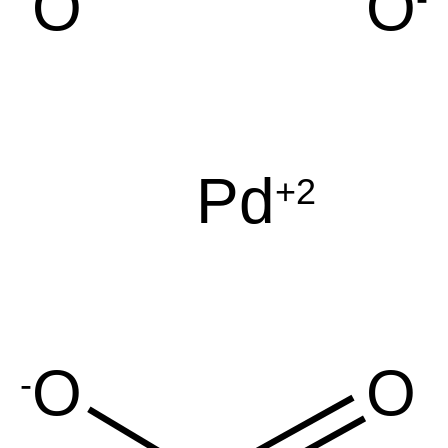
O
O
Pd
+2
O
O
-