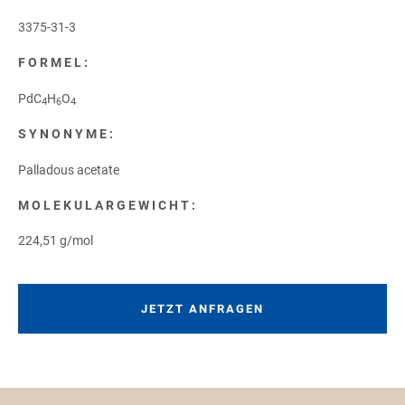
3375-31-3
FORMEL:
PdC
H
O
4
6
4
SYNONYME:
Palladous acetate
MOLEKULARGEWICHT:
224,51 g/mol
JETZT ANFRAGEN