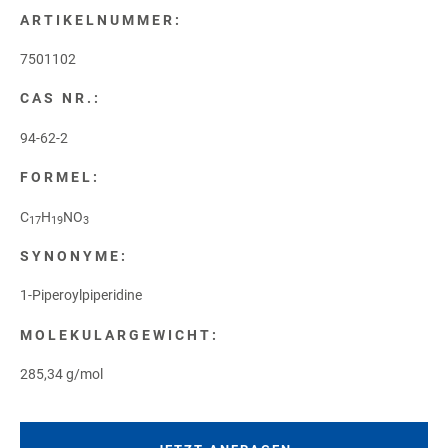
ARTIKELNUMMER:
7501102
CAS NR.:
94-62-2
FORMEL:
C
H
NO
17
19
3
SYNONYME:
1-Piperoylpiperidine
MOLEKULARGEWICHT:
285,34 g/mol