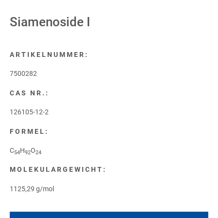
Siamenoside I
ARTIKELNUMMER:
7500282
CAS NR.:
126105-12-2
FORMEL:
C
H
O
54
92
24
MOLEKULARGEWICHT:
1125,29 g/mol