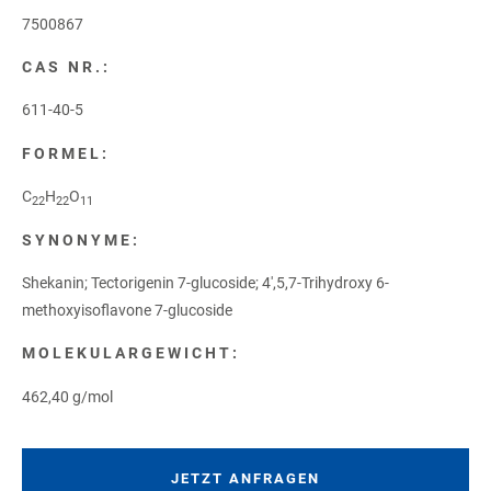
7500867
CAS NR.:
611-40-5
FORMEL:
C
H
O
22
22
11
SYNONYME:
Shekanin; Tectorigenin 7-glucoside; 4',5,7-Trihydroxy 6-
methoxyisoflavone 7-glucoside
MOLEKULARGEWICHT:
462,40 g/mol
JETZT ANFRAGEN