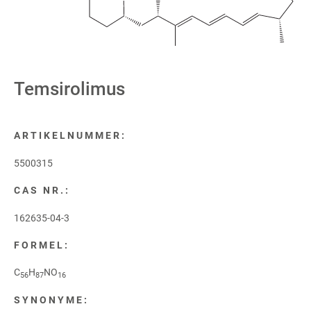
Temsirolimus
ARTIKELNUMMER:
5500315
CAS NR.:
162635-04-3
FORMEL:
C
H
NO
56
87
16
SYNONYME: