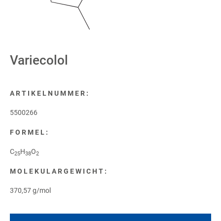
Variecolol
ARTIKELNUMMER:
5500266
FORMEL:
C
H
O
25
38
2
MOLEKULARGEWICHT:
370,57 g/mol