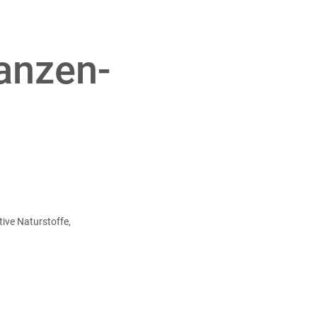
lanzen-
g
ive Naturstoffe,