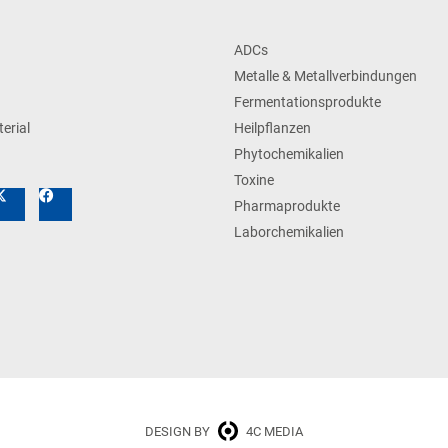
ADCs
Metalle & Metallverbindungen
Fermentationsprodukte
erial
Heilpflanzen
Phytochemikalien
Toxine
Pharmaprodukte
Laborchemikalien
DESIGN BY
4C MEDIA