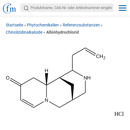
Startseite
»
Phytochemikalien
»
Referenzsubstanzen
»
Chinolizidinalkaloide
»
Albinhydrochlorid
CH
2
H
O
NH
N
HCl