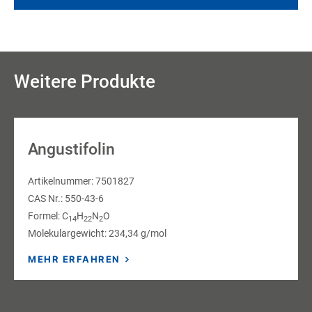
Weitere Produkte
Angustifolin
Artikelnummer: 7501827
CAS Nr.: 550-43-6
Formel: C
H
N
O
14
22
2
Molekulargewicht: 234,34 g/mol
MEHR ERFAHREN