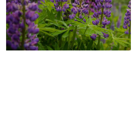
Chinolizidinalkaloide
Quinolizidinalkaloide kommen in Pflanzen der
Hülsenfruchtfamilie vor. Sie dienen als chemische
Verteidigung für die Pflanze und zeigen außerdem eine
Vielzahl von Wirkungen auf warmblütige Tiere und führen
häufig zu Vergiftungen. ...
MEHR ERFAHREN