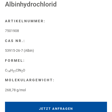
Albinhydrochlorid
ARTIKELNUMMER:
7501908
CAS NR.:
53915-26-7 (Albin)
FORMEL:
C
H
ClN
O
14
21
2
MOLEKULARGEWICHT:
268,78 g/mol
JETZT ANFRAGEN