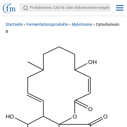
Startseite
»
Fermentationsprodukte
»
Mykotoxine
»
Cytochalasin
B
OH
O
HO
O
O