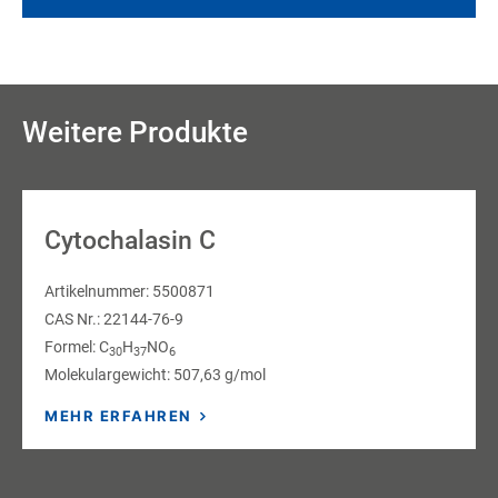
Weitere Produkte
Cytochalasin C
Artikelnummer: 5500871
CAS Nr.: 22144-76-9
Formel: C
H
NO
30
37
6
Molekulargewicht: 507,63 g/mol
MEHR ERFAHREN