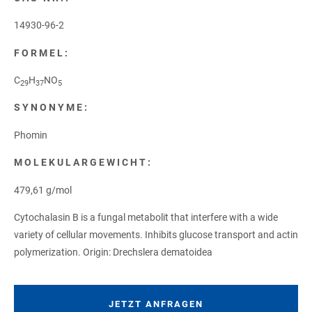
14930-96-2
FORMEL:
C
H
NO
29
37
5
SYNONYME:
Phomin
MOLEKULARGEWICHT:
479,61 g/mol
Cytochalasin B is a fungal metabolit that interfere with a wide
variety of cellular movements. Inhibits glucose transport and actin
polymerization. Origin: Drechslera dematoidea
JETZT ANFRAGEN