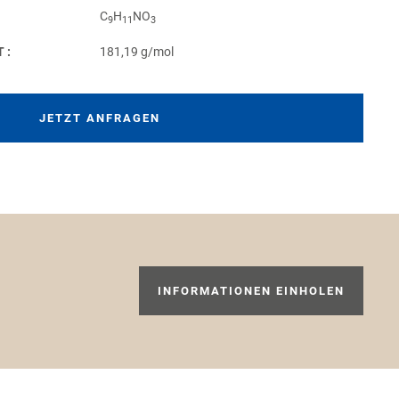
C
H
NO
9
11
3
T:
181,19 g/mol
JETZT ANFRAGEN
INFORMATIONEN EINHOLEN