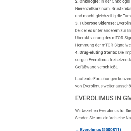
2. Onkologie:
In der Onkologie
Nierenzellkarzinom, Brustkr
und macht gleichzeitig die Tumo
3. Tuberöse Sklerose:
Everolim
bei der es unter anderem zur B
Überaktivierung des mTOR-Sig
Hemmung der mTOR-Signalwege 
4. Drug-eluting Stents:
Die Imp
sorgen Everolimus-freisetzend
Gefäßwand verschließt.
Laufende Forschungen konzent
von Everolimus weiter ausschö
EVEROLIMUS IN G
Wir beziehen Everolimus für S
Senden Sie uns einfach eine Na
→ Everolimus (5500811)