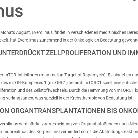
mus
es Monats August, Everolimus, findet in verschiedenen medizinischen Be
kelt, hat Everolimus zunehmend in der Onkologie an Bedeutung gewonn
UNTERDRÜCKT ZELLPROLIFERATION UND I
der mTOR-Inhibitoren (mammalian Target of Rapamycin). Es bindet an da
tät des mTOR-Komplexes 1 (mTORC1) hemmt. mTORC1 spielt eine entscheid
oliferation und des Zellstoffwechsels. Durch die Hemmung von mTORC1 
ung verlangsamen, was speziell in der Krebstherapie von Bedeutung ist.
ON ORGANTRANSPLANTATIONEN BIS ONKO
Everolimus wird häufig zur Vermeidung von Organabstoßungen nach Nier
e Immunreaktion des Körpers und verhindert somit die Abstoßungsreaktion