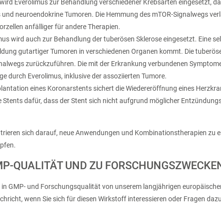
 wird Everolimus zur Behandlung verschiedener Krebsarten eingesetzt, da
ebs und neuroendokrine Tumoren. Die Hemmung des mTOR-Signalwegs v
rzellen anfälliger für andere Therapien.
us wird auch zur Behandlung der tuberösen Sklerose eingesetzt. Eine se
ildung gutartiger Tumoren in verschiedenen Organen kommt. Die tuberöse 
nalwegs zurückzuführen. Die mit der Erkrankung verbundenen Symptome 
durch Everolimus, inklusive der assoziierten Tumore.
lantation eines Koronarstents sichert die Wiedereröffnung eines Herzkr
e Stents dafür, dass der Stent sich nicht aufgrund möglicher Entzündu
rieren sich darauf, neue Anwendungen und Kombinationstherapien zu en
pfen.
MP-QUALITÄT UND ZU FORSCHUNGSZWECKE
ie in GMP- und Forschungsqualität von unserem langjährigen europäische
chricht, wenn Sie sich für diesen Wirkstoff interessieren oder Fragen daz