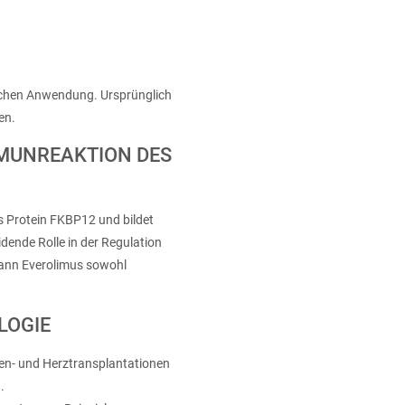
reichen Anwendung. Ursprünglich
en.
MMUNREAKTION DES
s Protein FKBP12 und bildet
ende Rolle in der Regulation
kann Everolimus sowohl
LOGIE
en- und Herztransplantationen
.