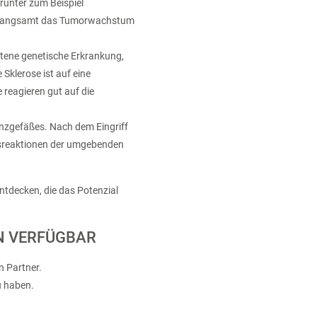
runter zum Beispiel
erlangsamt das Tumorwachstum
ltene genetische Erkrankung,
Sklerose ist auf eine
reagieren gut auf die
anzgefäßes. Nach dem Eingriff
ngsreaktionen der umgebenden
tdecken, die das Potenzial
N VERFÜGBAR
n Partner.
u haben.